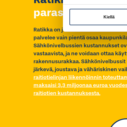
paras
vaihtoehto
Kiellä
Ratikka on joukkoliikenneratkaisuna 
palvelee vain pientä osaa kaupunkila
Sähkönivelbussien kustannukset ov
vastaavista, ja ne voidaan ottaa käy
rakennusurakkaa. Sähkönivelbussit o
järkevä, joustava ja vähäriskinen va
raitiotielinjan liikennöinnin toteutt
maksaisi 3,3 miljoonaa euroa vuodess
raitiotien kustannuksesta.