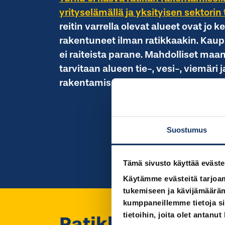
yrityselämällä ja yksityisen sektorin 
reitin varrella olevat alueet ovat jo k
rakentuneet ilman ratikkaakin. Kau
ei raiteista parane. Mahdolliset ma
tarvitaan alueen tie-, vesi-, viemäri 
rakentamiseen, eikä niistä jää ylimää
Suostumus
Tämä sivusto käyttää eväste
Käytämme evästeitä tarjoa
tukemiseen ja kävijämääräm
kumppaneillemme tietoja si
tietoihin, joita olet antanut
Ratikka
on kallein