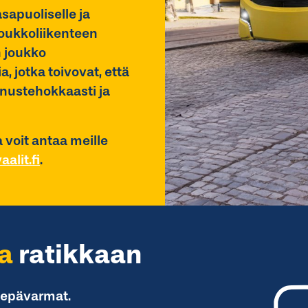
asapuoliselle ja
joukkoliikenteen
n joukko
 jotka toivovat, että
nnustehokkaasti ja
a voit antaa meille
alit.fi
.
aa
ratikkaan
 epävarmat.