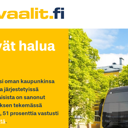
vät halua
uksi oman kaupunkinsa
 järjestetyissä
isista on sanonut
muksen tekemässä
51 prosenttia vastusti
ltä
.