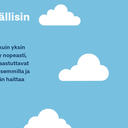
llisin
uin yksin
 nopeasti,
aastuttavat
semmilla ja
n haittaa