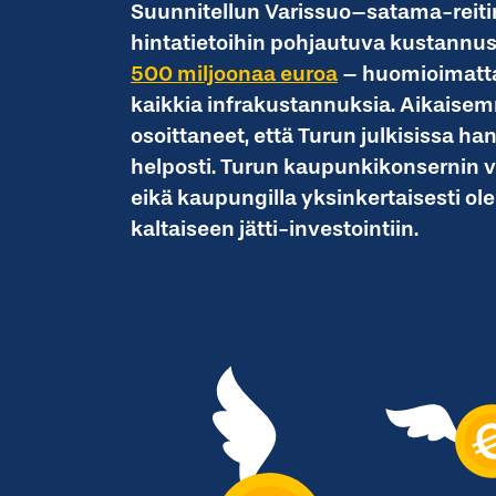
Suunnitellun Varissuo–satama-reit
hintatietoihin pohjautuva kustannus
500 miljoonaa euroa
– huomioimatta 
kaikkia infrakustannuksia. Aikaisem
osoittaneet, että Turun julkisissa han
helposti. Turun kaupunkikonsernin vel
eikä kaupungilla yksinkertaisesti ole
kaltaiseen jätti-investointiin.