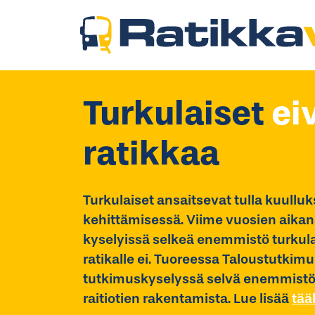
Turkulaiset
ei
ratikkaa
Turkulaiset ansaitsevat tulla kuull
kehittämisessä. Viime vuosien aikana
kyselyissä selkeä enemmistö turkula
ratikalle ei. Tuoreessa Taloustutki
tutkimuskyselyssä selvä enemmistö, 
raitiotien rakentamista. Lue lisää
tää