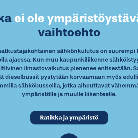
ka
ei ole ympäristöystävä
vaihtoehto
matkustajakohtainen sähkönkulutus on suurempi k
lla ajaessa. Kun muu kaupunkiliikenne sähköistyy
sitiivinen ilmastovaikutus pienenee entisestään. S
ät dieselbussit pystytään korvaamaan myös edulli
mmilla sähköbusseilla, jotka aiheuttavat vähemmä
ympäristölle ja muulle liikenteelle.
Ratikka ja ympäristö