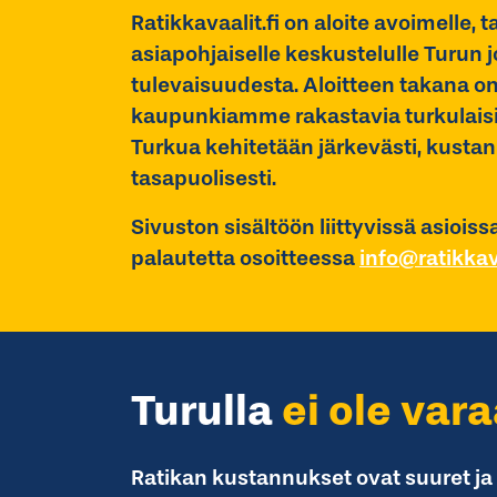
Ratikkavaalit.fi on aloite avoimelle, t
asiapohjaiselle keskustelulle Turun 
tulevaisuudesta. Aloitteen takana o
kaupunkiamme rakastavia turkulaisia,
Turkua kehitetään järkevästi, kusta
tasapuolisesti.
Sivuston sisältöön liittyvissä asioiss
palautetta osoitteessa
info@ratikkava
Turulla
ei ole var
Ratikan kustannukset ovat suuret ja