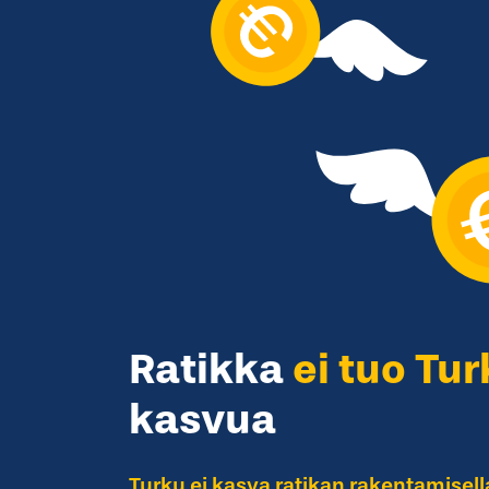
Ratikka
ei tuo Tu
kasvua
Turku ei kasva ratikan rakentamisella