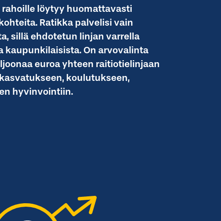
 rahoille löytyy huomattavasti
hteita. Ratikka palvelisi vain
a, sillä ehdotetun linjan varrella
a kaupunkilaisista. On arvovalinta
joonaa euroa yhteen raitiotielinjaan
skasvatukseen, koulutukseen,
ten hyvinvointiin.