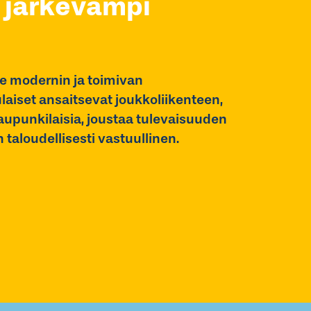
 järkevämpi
e modernin ja toimivan
laiset ansaitsevat joukkoliikenteen,
kaupunkilaisia, joustaa tulevaisuuden
taloudellisesti vastuullinen.