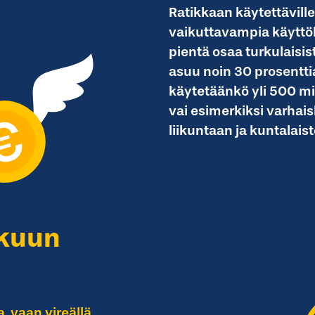
Ratikkaan käytettäville
vaikuttavampia käyttöko
pientä osaa turkulaisist
asuu noin 30 prosentti
käytetäänkö yli 500 mil
vai esimerkiksi varhai
liikuntaan ja kuntalais
rkuun
, vaan vireällä