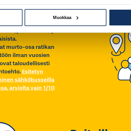
Muokkaa
kallis, joustamaton ja
isista.
at murto-osa ratikan
ttöön ilman vuosien
vat taloudellisesti
ihtoehto.
Esitetyn
aminen sähköbusseilla
a, arviolta vain 1/10