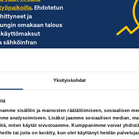
työpaikoilla
. Ehdotetun
ehittyneet ja
pungin omakaan talous
ankäyttömaksut
ja sähköinfran
räistä jaettavaksi.
Yksityiskohdat
Lue lisää talousvaikutuksista
itä
mamme sisällön ja mainosten räätälöimiseen, sosiaalisen m
me analysoimiseen. Lisäksi jaamme sosiaalisen median, main
itä, miten käytät sivustoamme. Kumppanimme voivat yhdistää
 heille tai joita on kerätty, kun olet käyttänyt heidän palveluja
, mutta ei