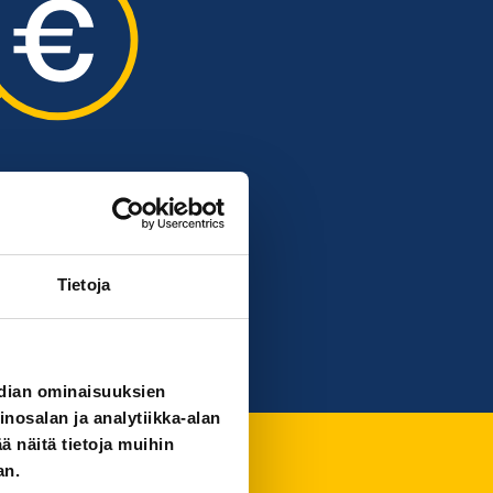
Tietoja
edian ominaisuuksien
osalan ja analytiikka-alan
 näitä tietoja muihin
an.