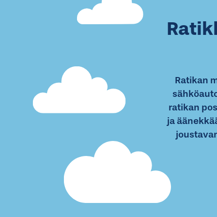
Ratik
Ratikan 
sähköauto
ratikan po
ja äänekkä
joustava