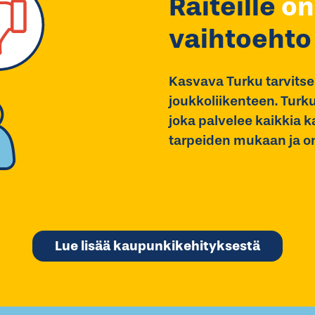
Raiteille
on
vaihtoehto
Kasvava Turku tarvitse
joukkoliikenteen. Turku
joka palvelee kaikkia 
tarpeiden mukaan ja on 
Lue lisää kaupunkikehityksestä