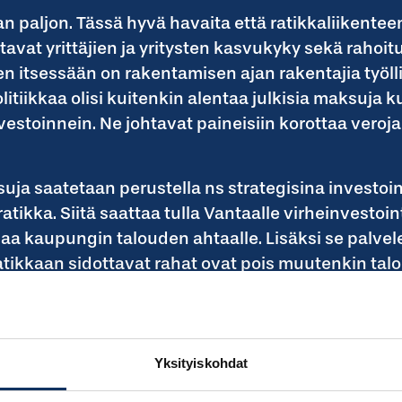
 paljon. Tässä hyvä havaita että ratikkaliikenteen
tavat yrittäjien ja yritysten kasvukyky sekä rahoi
n itsessään on rakentamisen ajan rakentajia työll
litiikkaa olisi kuitenkin alentaa julkisia maksuja k
vestoinnein. Ne johtavat paineisiin korottaa veroja
suja saatetaan perustella ns strategisina investoi
tikka. Siitä saattaa tulla Vantaalle virheinvestoint
jaa kaupungin talouden ahtaalle. Lisäksi se palvel
atikkaan sidottavat rahat ovat pois muutenkin talo
kaupungin muista menotarpeista kuten kouluista, 
 ihmisten palveluista. Ratikasta voikin tulla juuri
isten pyrkimysten toteuttamisen.
Yksityiskohdat
:n lipunhinnoista antaisi viitteitä että raitioliik