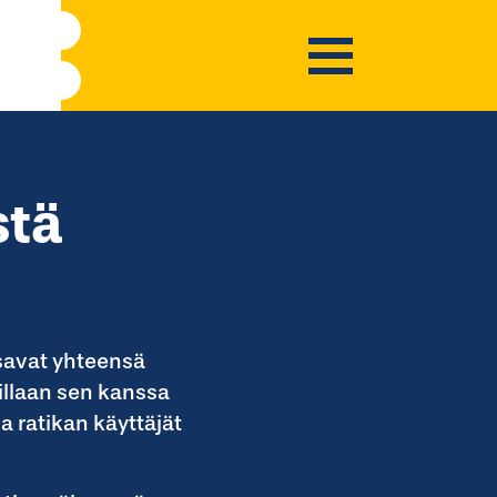
stä
ksavat yhteensä
uillaan sen kanssa
ratikan käyttäjät