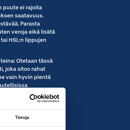
 puute ei rajoita
tuksen saatavuus.
istävää. Parasta
uten veroja eikä lisätä
 tai HSL:n lippujen
nteina: Otetaan tässä
i, joka sitoo rahat
ee vain hyvin pientä
udellisissa
turvallisuudesta,
 se investointi, joka
Tietoja
enteen