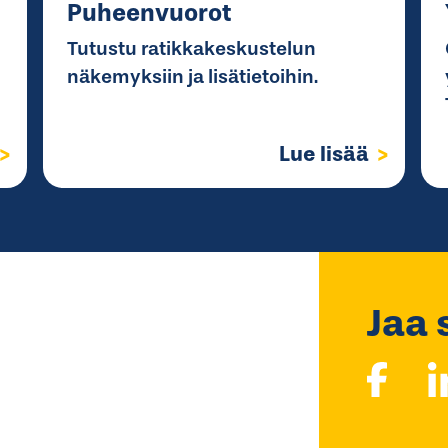
Puheenvuorot
Tutustu ratikkakeskustelun
näkemyksiin ja lisätietoihin.
Lue lisää
Jaa 