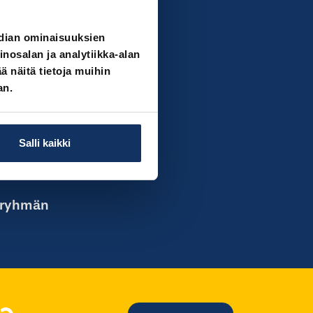
lellista
lta maksaa.
edian ominaisuuksien
iedettävä kuka
osalan ja analytiikka-alan
ehiä ja -naisia
 näitä tietoja muihin
an.
Salli kaikki
oryhmän