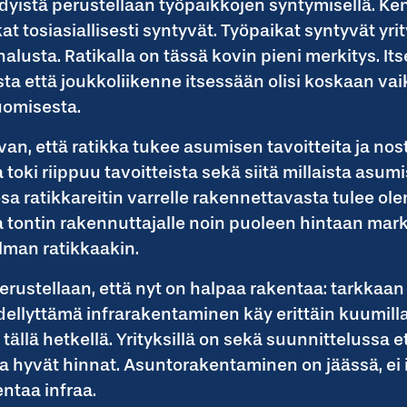
ödyistä perustellaan työpaikkojen syntymisellä. 
at tosiasiallisesti syntyvät. Työpaikat syntyvät yri
alusta. Ratikalla on tässä kovin pieni merkitys. Its
ta että joukkoliikenne itsessään olisi koskaan va
uomisesta.
an, että ratikka tukee asumisen tavoitteita ja no
 toki riippuu tavoitteista sekä siitä millaista asu
 osa ratikkareitin varrelle rakennettavasta tulee 
a tontin rakennuttajalle noin puoleen hintaan mar
ilman ratikkaakin.
ustellaan, että nyt on halpaa rakentaa: tarkkaan
edellyttämä infrarakentaminen käy erittäin kuumill
tällä hetkellä. Yrityksillä on sekä suunnittelussa 
ja hyvät hinnat. Asuntorakentaminen on jäässä, ei
entaa infraa.