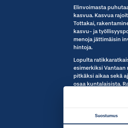
Elinvoimasta puhutaan
kasvua. Kasvua rajoit
Tottakai, rakentamine
kasvu- ja työllisyyspo
menoja jättimäisin in
hintoja.
Lopulta ratikkaratkai
esimerkiksi Vantaan ra
pitkäksi aikaa sekä a
osaa kuntalaisista. R
vaikeuksissa olevan 
katuverkon kunnosta ja
estää muiden strateg
Suostumus
Käytävä keskustelu HSL