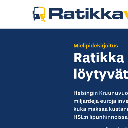
Mielipidekirjoitus
Ratikka 
löytyvä
Helsingin Kruunuvuor
miljardeja euroja inv
kuka maksaa kustann
HSL:n lipunhinnoissa