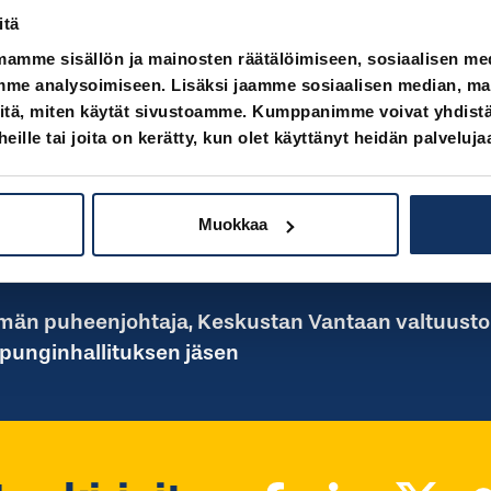
 monessa kaupungissa tehdään ilman riittävän huo
itä
utuksia tai sitä kuka investoinnin ja käytön lopu
mamme sisällön ja mainosten räätälöimiseen, sosiaalisen m
tä investoinneista päätettäessä olisi ennakkoon t
me analysoimiseen. Lisäksi jaamme sosiaalisen median, main
on. Nyt ratikat kulkevat julkisella velalla. Maksumi
itä, miten käytät sivustoamme. Kumppanimme voivat yhdistää
 heille tai joita on kerätty, kun olet käyttänyt heidän palveluja
Muokkaa
män puheenjohtaja, Keskustan Vantaan valtuust
punginhallituksen jäsen