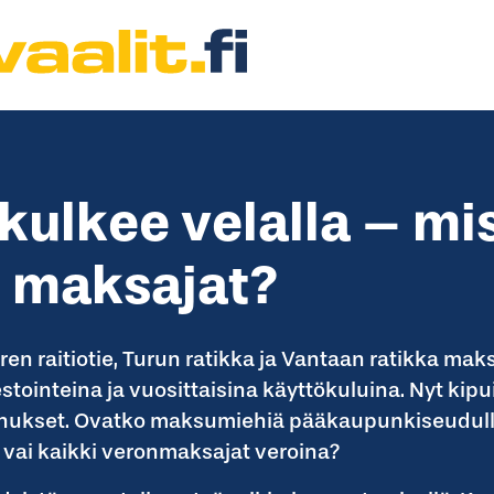
kulkee velalla – mi
t maksajat?
en raitiotie, Turun ratikka ja Vantaan ratikka ma
estointeina ja vuosittaisina käyttökuluina. Nyt kip
ukset. Ovatko maksumiehiä pääkaupunkiseudulla 
 vai kaikki veronmaksajat veroina?