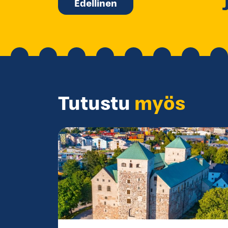
Edellinen
Tutustu
myös