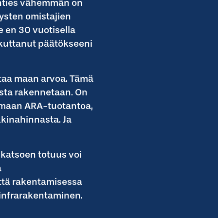
Kenties vähemmän on
tysten omistajien
e en 30 vuotisella
ikuttanut päätökseeni
staa maan arvoa. Tämä
mista rakennetaan. On
olemaan ARA-tuotantoa,
kkinahinnasta. Ja
 katsoen totuus voi
a
että rakentamisessa
 infrarakentaminen.