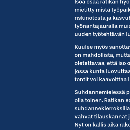
Isoa osaa ratikan hy
mietitty mistä työpaik
riskinotosta ja kasvuh
työnantajauralla muis
uuden työtehtävän l
Kuulee myös sanottav
on mahdollista, mutta
oletettavaa, että iso
jossa kunta luovutta
tontit voi kaavoittaa 
Suhdannemielessä per
olla toinen. Ratikan 
suhdannekierroksilla 
vahvat tilauskannat 
Nyt on kallis aika rak