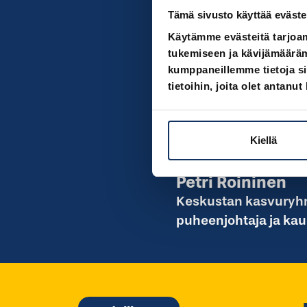
investointipäätöksiä
Tämä sivusto käyttää eväste
ennakkokäsitystä vaik
Käytämme evästeitä tarjoa
Verovaroilla tehtävis
tukemiseen ja kävijämääräm
maksaa ja kuinka palj
kumppaneillemme tietoja si
etsitään jälkikäteen.
tietoihin, joita olet antanut
Vantaalla 8.9.2025
Kiellä
Kirjoittajat
Petri Roininen
Keskustan kasvuryh
puheenjohtaja ja kau