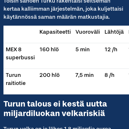
Toisin sanoen Turku rakentaisi seitsemän
kertaa kalliimman järjestelmän, joka kuljettaisi
käytännössä saman määrän matkustajia.
Kapasiteetti
Vuoroväli
Lähtöjä
MEX 8
160 hlö
5 min
12 /h
superbussi
Turun
200 hlö
7,5 min
8 /h
raitiotie
Turun talous ei kestä uutta
miljardiluokan velkariskiä
Turun velka on jo lähes 1,8 miljardia euroa.