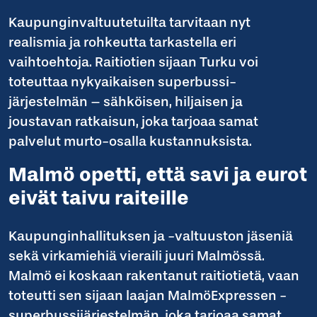
Kaupunginvaltuutetuilta tarvitaan nyt
realismia ja rohkeutta tarkastella eri
vaihtoehtoja. Raitiotien sijaan Turku voi
toteuttaa nykyaikaisen superbussi-
järjestelmän – sähköisen, hiljaisen ja
joustavan ratkaisun, joka tarjoaa samat
palvelut murto-osalla kustannuksista.
Malmö opetti, että savi ja eurot
eivät taivu raiteille
Kaupunginhallituksen ja -valtuuston jäseniä
sekä virkamiehiä vieraili juuri Malmössä.
Malmö ei koskaan rakentanut raitiotietä, vaan
toteutti sen sijaan laajan MalmöExpressen -
superbussijärjestelmän, joka tarjoaa samat