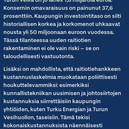
Konsernin omavaraisuus on painunut 37,6
prosenttiin. Kaupungin investointitaso on silti
historiallisen korkea ja korkomenot uhkaavat
nousta yli 50 miljoonaan euroon vuodessa.
Tässä tilanteessa uuden raitiotien
rakentaminen ei ole vain riski – se on
taloudellisesti vastuutonta.
Lisäksi on mahdollista, että raitiotiehankkeen
kustannuslaskelmia muokataan poliittisesti
houkuttelevammiksi: esimerkiksi
kunnallistekniikan uusimisen ja johtosiirtojen
kustannuksia siirrettäisiin kaupungin
yhtiöiden, kuten Turku Energian ja Turun
Vesihuollon, taseisiin. Tämä tekisi
kokonaiskustannuksista näennäisesti