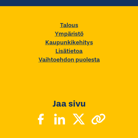
Talous
Ympäristö
Kaupunkikehitys
Lisätietoa
Vaihtoehdon puolesta
Jaa sivu