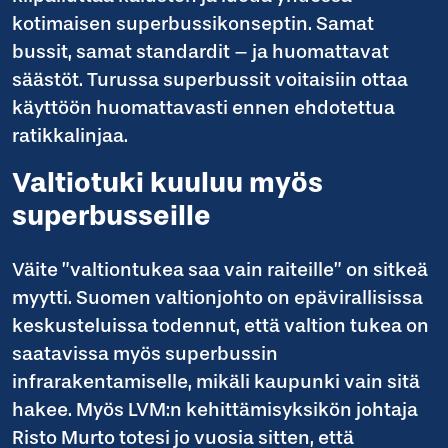
kotimaisen superbussikonseptin. Samat
bussit, samat standardit – ja huomattavat
säästöt. Turussa superbussit voitaisiin ottaa
käyttöön huomattavasti ennen ehdotettua
ratikkalinjaa.
Valtiotuki kuuluu myös
superbusseille
Väite ”valtiontukea saa vain raiteille” on sitkeä
myytti. Suomen valtionjohto on epävirallisissa
keskusteluissa todennut, että valtion tukea on
saatavissa myös superbussin
infrarakentamiselle, mikäli kaupunki vain sitä
hakee. Myös LVM:n kehittämisyksikön johtaja
Risto Murto totesi jo vuosia sitten, että