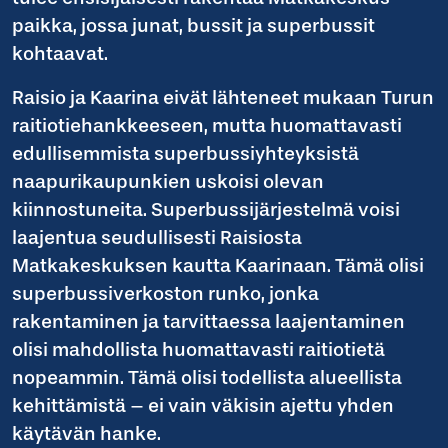
paikka, jossa junat, bussit ja superbussit
kohtaavat.
Raisio ja Kaarina eivät lähteneet mukaan Turun
raitiotiehankkeeseen, mutta huomattavasti
edullisemmista superbussiyhteyksistä
naapurikaupunkien uskoisi olevan
kiinnostuneita. Superbussijärjestelmä voisi
laajentua seudullisesti Raisiosta
Matkakeskuksen kautta Kaarinaan. Tämä olisi
superbussiverkoston runko, jonka
rakentaminen ja tarvittaessa laajentaminen
olisi mahdollista huomattavasti raitiotietä
nopeammin. Tämä olisi todellista alueellista
kehittämistä – ei vain väkisin ajettu yhden
käytävän hanke.