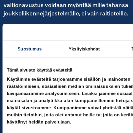
valtionavustus voidaan myöntää mille tahansa
joukkoliikennejärjestelmälle, ei vain raitioteille.
Turun on siksi haettava valtiolta tukea
superbussi-investointiin. On aika lopettaa
raitiotiedogmi ja keskittyä siihen, mikä toimii.
Suostumus
Yksityiskohdat
Yhteenveto: järki ennen
raiteita
Tämä sivusto käyttää evästeitä
Käytämme evästeitä tarjoamamme sisällön ja mainosten
Turun savinen maaperä, talouden alijäämä ja
räätälöimiseen, sosiaalisen median ominaisuuksien tuke
velkakuorma sekä raitiotien rakentamisen
kävijämäärämme analysoimiseen. Lisäksi jaamme sosiaal
hiilijalanjälki tekevät raitiotiehankkeesta
mainosalan ja analytiikka-alan kumppaneillemme tietoja si
riskialttiin ja ilmastollisesti kyseenalaisen.
käytät sivustoamme. Kumppanimme voivat yhdistää näitä 
muihin tietoihin, joita olet antanut heille tai joita on kerät
Superbussi tarjoaa toisin:
käyttänyt heidän palvelujaan.