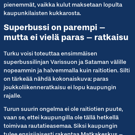
pienemmät, vaikka kulut maksetaan lopulta
kaupunkilaisten kukkarosta.
Superbussi on parempi –
mutta ei vielä paras – ratkaisu
Turku voisi toteuttaa ensimmäisen
superbussilinjan Varissuon ja Sataman välille
nopeammin ja halvemmalla kuin raitiotien. Silti
on tärkeää nähdä kokonaiskuva: paras
joukkoliikenneratkaisu ei lopu kaupungin
rajalle.
Turun suurin ongelma ei ole raitiotien puute,
vaan se, ettei kaupungilla ole tällä hetkellä
toimivaa rautatieasemaa. Siksi kaupungin
tulee ensisijaisesti rakentaa Matkakeskus –