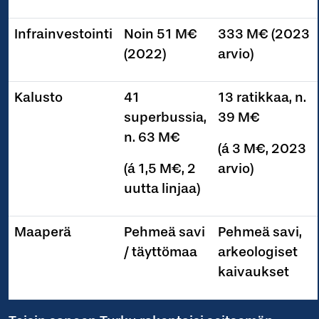
Infrainvestointi
Noin 51 M€
333 M€ (2023
(2022)
arvio)
Kalusto
41
13 ratikkaa, n.
superbussia,
39 M€
n. 63 M€
(á 3 M€, 2023
(á 1,5 M€, 2
arvio)
uutta linjaa)
Maaperä
Pehmeä savi
Pehmeä savi,
/ täyttömaa
arkeologiset
kaivaukset