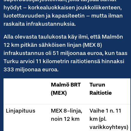
hyödyt – korkealuokkaisen joukkoliikenteen,
luotettavuuden ja kapasiteetin – mutta ilman
raskaita infrakustannuksia.
Alla olevasta taulukosta käy ilmi, että Malmön
12 km pitkän sähköisen linjan (MEX 8)
infrakustannus oli 51 miljoonaa euroa, kun taas
Turku arvioi 11 kilometrin raitiotiensä hinnaksi
333 miljoonaa euroa.
Malmö BRT
Turun
(MEX)
Raitiotie
Linjapituus
MEX 8-linja,
Vaihe 1 n. 11
noin 12 km
km (pl.
varikkoyhteys)