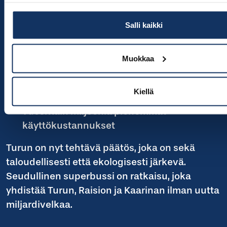
joustavan, laajennettavan ja sähköisen
järjestelmän
Salli kaikki
merkittävästi edullisemmat
infrakustannukset
Muokkaa
mahdollisuuden aloittaa liikenne nopeasti
ja laajentaa seudullisesti
Kiellä
vuosittain miljoonia pienemmät
käyttökustannukset
Turun on nyt tehtävä päätös, joka on sekä
taloudellisesti että ekologisesti järkevä.
Seudullinen superbussi on ratkaisu, joka
yhdistää Turun, Raision ja Kaarinan ilman uutta
miljardivelkaa.