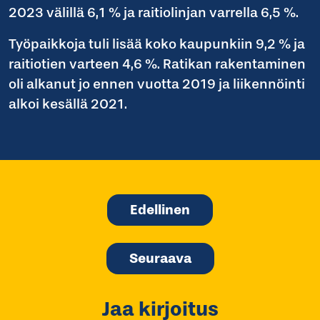
2023 välillä 6,1 % ja raitiolinjan varrella 6,5 %.
Työpaikkoja tuli lisää koko kaupunkiin 9,2 % ja
raitiotien varteen 4,6 %. Ratikan rakentaminen
oli alkanut jo ennen vuotta 2019 ja liikennöinti
alkoi kesällä 2021.
Edellinen
Seuraava
Jaa kirjoitus