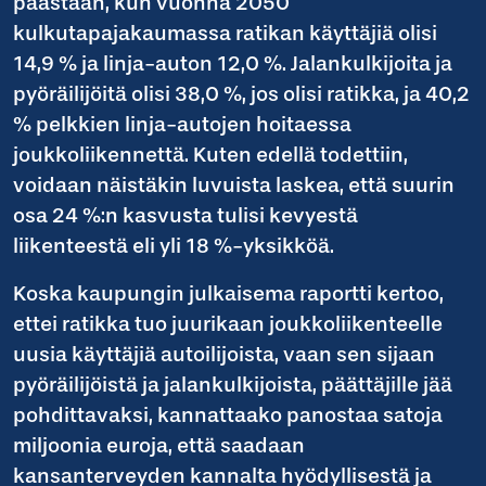
päästään, kun vuonna 2050
kulkutapajakaumassa ratikan käyttäjiä olisi
14,9 % ja linja-auton 12,0 %. Jalankulkijoita ja
pyöräilijöitä olisi 38,0 %, jos olisi ratikka, ja 40,2
% pelkkien linja-autojen hoitaessa
joukkoliikennettä. Kuten edellä todettiin,
voidaan näistäkin luvuista laskea, että suurin
osa 24 %:n kasvusta tulisi kevyestä
liikenteestä eli yli 18 %-yksikköä.
Koska kaupungin julkaisema raportti kertoo,
ettei ratikka tuo juurikaan joukkoliikenteelle
uusia käyttäjiä autoilijoista, vaan sen sijaan
pyöräilijöistä ja jalankulkijoista, päättäjille jää
pohdittavaksi, kannattaako panostaa satoja
miljoonia euroja, että saadaan
kansanterveyden kannalta hyödyllisestä ja