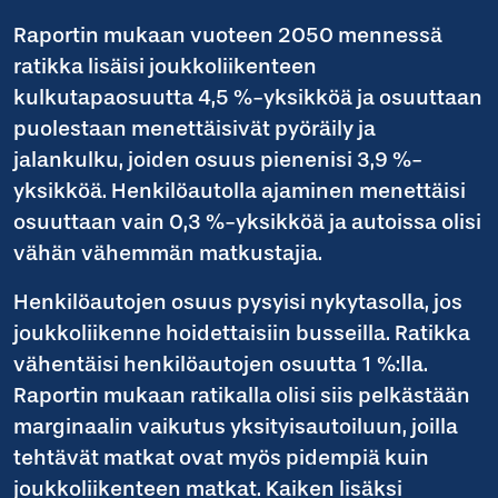
Raportin mukaan vuoteen 2050 mennessä
ratikka lisäisi joukkoliikenteen
kulkutapaosuutta 4,5 %-yksikköä ja osuuttaan
puolestaan menettäisivät pyöräily ja
jalankulku, joiden osuus pienenisi 3,9 %-
yksikköä. Henkilöautolla ajaminen menettäisi
osuuttaan vain 0,3 %-yksikköä ja autoissa olisi
vähän vähemmän matkustajia.
Henkilöautojen osuus pysyisi nykytasolla, jos
joukkoliikenne hoidettaisiin busseilla. Ratikka
vähentäisi henkilöautojen osuutta 1 %:lla.
Raportin mukaan ratikalla olisi siis pelkästään
marginaalin vaikutus yksityisautoiluun, joilla
tehtävät matkat ovat myös pidempiä kuin
joukkoliikenteen matkat. Kaiken lisäksi