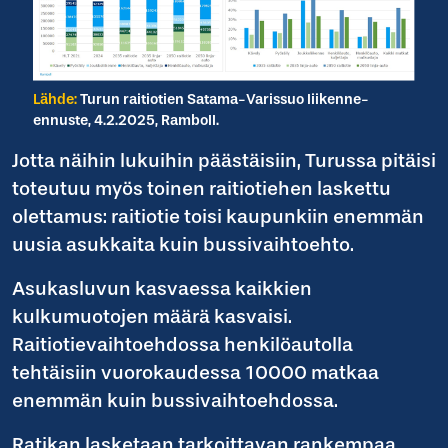
Lähde:
Turun raitiotien Satama-Varissuo liikenne-
ennuste, 4.2.2025, Ramboll.
Jotta näihin lukuihin päästäisiin, Turussa pitäisi
toteutuu myös toinen raitiotiehen laskettu
olettamus: raitiotie toisi kaupunkiin enemmän
uusia asukkaita kuin bussivaihtoehto.
Asukasluvun kasvaessa kaikkien
kulkumuotojen määrä kasvaisi.
Raitiotievaihtoehdossa henkilöautolla
tehtäisiin vuorokaudessa 10000 matkaa
enemmän kuin bussivaihtoehdossa.
Ratikan lasketaan tarkoittavan rankempaa