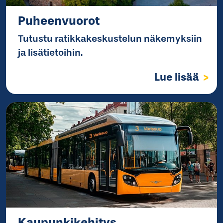
Puheenvuorot
Tutustu ratikkakeskustelun näkemyksiin
ja lisätietoihin.
Lue lisää
Kaupunkikehitys