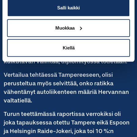
Salli kaikki
Lisäksi tiedetään, että raitiotiellä voi olla
reitinvalinnallisia vaikutuksia
kulkutapavalinnan lisäksi.
Muokkaa
Analyysimenetelmästä ei pystytä
erottelemaan, kuinka suuri osa muutoksesta
Kiellä
on ollut reitinvalinnallista ja kuinka suuri osa
kulkutavan valintaa, diplomityössä todetaan.
Vertailua tehtäessä Tampereeseen, olisi
perusteltua myös selvittää, onko ratikka
vähentänyt autoliikenteen määriä Hervannan
valtatiellä.
Turun teettämässä raportissa verrokiksi oli
joka tapauksessa otettu Tampere eikä Espoon
ja Helsingin Raide-Jokeri, joka toi 10 %:n