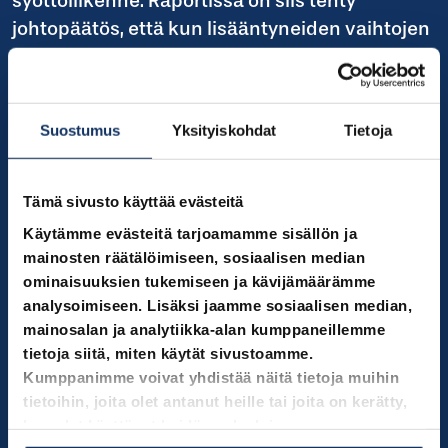
syöttöliikenne. Raportissa on siis tehty
johtopäätös, että kun lisääntyneiden vaihtojen
myötä Tampereella on nousut busseihin ja
ratikkaan kasvanut 26 %, Turussa
joukkoliikennematkojen määrä kasvaisi 24 %.
Suostumus
Yksityiskohdat
Tietoja
Vaihtonousujen vaikutukseen on kiinnittänyt
huomiota Kasperi Pyykkönen viime vuonna
Tämä sivusto käyttää evästeitä
Oulun yliopistossa tekemässään
Käytämme evästeitä tarjoamamme sisällön ja
diplomityössä. Siinä todetaan Tampereen
mainosten räätälöimiseen, sosiaalisen median
osalta, että on otettava huomioon, että
ominaisuuksien tukemiseen ja kävijämäärämme
aineistossa on mukana myös vaihtonousut.
analysoimiseen. Lisäksi jaamme sosiaalisen median,
Vaihtonousujen määrän on syytä olettaa
mainosalan ja analytiikka-alan kumppaneillemme
kasvaneen raitiolinjojen myötä, sillä osa
tietoja siitä, miten käytät sivustoamme.
Kumppanimme voivat yhdistää näitä tietoja muihin
keskustaan menneistä bussilinjoista on
tietoihin, joita olet antanut heille tai joita on kerätty,
korvattu myös linjoilla, jotka syöttävät
kun olet käyttänyt heidän palvelujaan.
liikennettä raitiolinjoille.